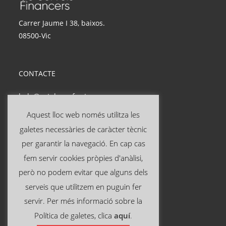
Carrer Jaume I 38, baixos.
08500-Vic
CONTACTE
hola@catalanasf.cat
Tel: 621 290 826
Aquest lloc web només utilitza les
galetes necessàries de caràcter tècnic
INFORMACIÓ ÚTIL
per garantir la navegació. En cap cas
fem servir cookies pròpies d'anàlisi,
Avís legal
però no podem evitar que alguns dels
Política de privacitat
serveis que utilitzem en puguin fer
Política de cookies
servir. Per més informació sobre la
Política de galetes, clica
aquí
.
SEGUEIX-NOS A: