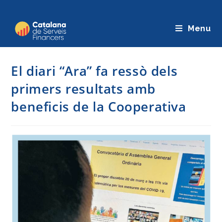
Saltar
al
Menu
contingut
El diari “Ara” fa ressò dels
primers resultats amb
beneficis de la Cooperativa