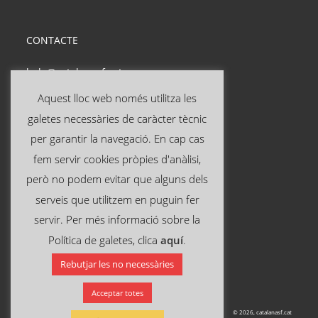
CONTACTE
hola@catalanasf.cat
Tel: 621 290 826
Aquest lloc web només utilitza les
galetes necessàries de caràcter tècnic
INFORMACIÓ ÚTIL
per garantir la navegació. En cap cas
fem servir cookies pròpies d'anàlisi,
Avís legal
però no podem evitar que alguns dels
Política de privacitat
serveis que utilitzem en puguin fer
Política de cookies
servir. Per més informació sobre la
Política de galetes, clica
aquí
.
SEGUEIX-NOS A:
Rebutjar les no necessàries
Acceptar totes
© 2026, catalanasf.cat