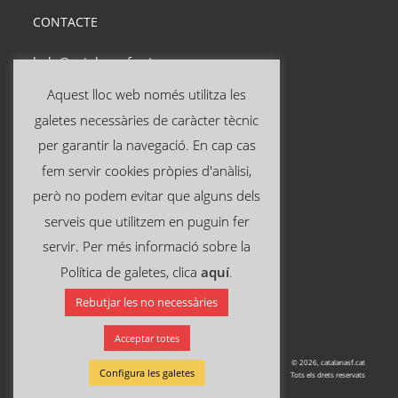
CONTACTE
hola@catalanasf.cat
Tel: 621 290 826
Aquest lloc web només utilitza les
galetes necessàries de caràcter tècnic
INFORMACIÓ ÚTIL
per garantir la navegació. En cap cas
fem servir cookies pròpies d'anàlisi,
Avís legal
però no podem evitar que alguns dels
Política de privacitat
serveis que utilitzem en puguin fer
Política de cookies
servir. Per més informació sobre la
Política de galetes, clica
aquí
.
SEGUEIX-NOS A:
Rebutjar les no necessàries
Acceptar totes
© 2026, catalanasf.cat
Configura les galetes
Tots els drets reservats