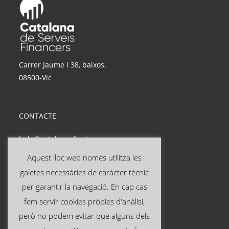
Carrer Jaume I 38, baixos.
08500-Vic
CONTACTE
hola@catalanasf.cat
Tel: 621 290 826
Aquest lloc web només utilitza les
galetes necessàries de caràcter tècnic
INFORMACIÓ ÚTIL
per garantir la navegació. En cap cas
fem servir cookies pròpies d'anàlisi,
Avís legal
però no podem evitar que alguns dels
Política de privacitat