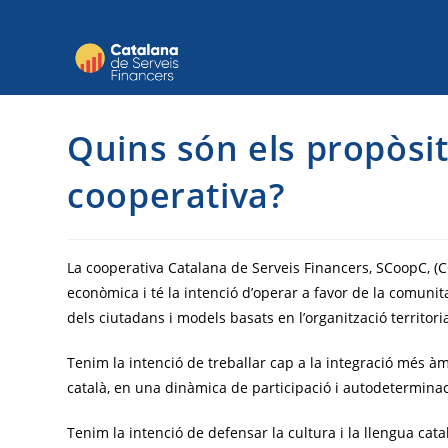
Saltar
al
contingut
Quins són els propòsit
cooperativa?
La cooperativa Catalana de Serveis Financers, SCoopC, (CCSF
econòmica i té la intenció d’operar a favor de la comuni
dels ciutadans i models basats en l’organització territori
Tenim la intenció de treballar cap a la integració més àmp
català, en una dinàmica de participació i autodeterminac
Tenim la intenció de defensar la cultura i la llengua cata