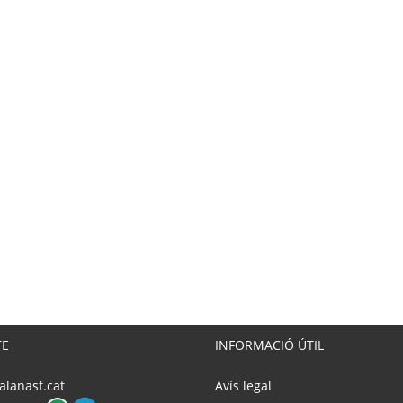
TE
INFORMACIÓ ÚTIL
alanasf.cat
Avís legal