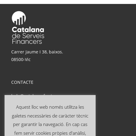
Carrer Jaume I 38, baixos.
08500-Vic
CONTACTE
hola@catalanasf.cat
Tel: 621 290 826
Aquest lloc web només utilitza les
galetes necessàries de caràcter tècnic
INFORMACIÓ ÚTIL
per garantir la navegació. En cap cas
fem servir cookies pròpies d'anàlisi,
Avís legal