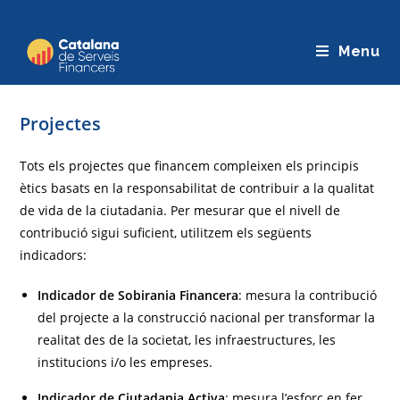
Saltar
al
Menu
contingut
Projectes
Tots els projectes que financem compleixen els principis
ètics basats en la responsabilitat de contribuir a la qualitat
de vida de la ciutadania. Per mesurar que el nivell de
contribució sigui suficient, utilitzem els següents
indicadors:
Indicador de Sobirania Financera
: mesura la contribució
del projecte a la construcció nacional per transformar la
realitat des de la societat, les infraestructures, les
institucions i/o les empreses.
Indicador de Ciutadania Activa
: mesura l’esforç en fer