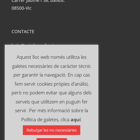
Carrer Jaume I 38, baixos.
08500-Vic
CONTACTE
hola@catalanasf.cat
Tel: 621 290 826
Aquest lloc web només utilitza les
galetes necessàries de caràcter tècnic
INFORMACIÓ ÚTIL
per garantir la navegació. En cap cas
fem servir cookies pròpies d'anàlisi,
Avís legal
però no podem evitar que alguns dels
Política de privacitat
serveis que utilitzem en puguin fer
Política de cookies
servir. Per més informació sobre la
Política de galetes, clica
aquí
.
SEGUEIX-NOS A:
Rebutjar les no necessàries