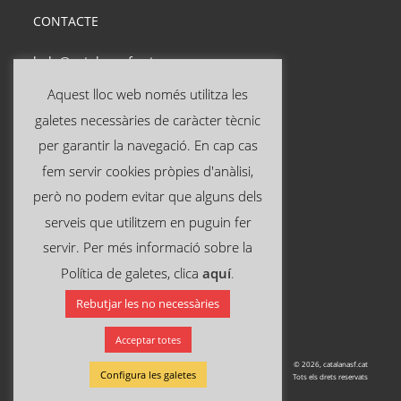
CONTACTE
hola@catalanasf.cat
Tel: 621 290 826
Aquest lloc web només utilitza les
galetes necessàries de caràcter tècnic
INFORMACIÓ ÚTIL
per garantir la navegació. En cap cas
fem servir cookies pròpies d'anàlisi,
Avís legal
però no podem evitar que alguns dels
Política de privacitat
serveis que utilitzem en puguin fer
Política de cookies
servir. Per més informació sobre la
Política de galetes, clica
aquí
.
SEGUEIX-NOS A:
Rebutjar les no necessàries
Acceptar totes
© 2026, catalanasf.cat
Configura les galetes
Tots els drets reservats