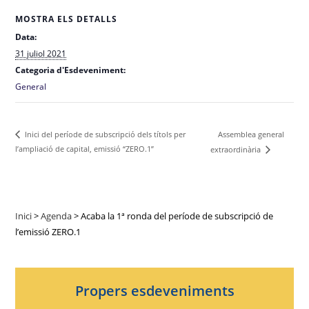
MOSTRA ELS DETALLS
Data:
31 juliol 2021
Categoria d'Esdeveniment:
General
Assemblea general
Inici del període de subscripció dels títols per
l’ampliació de capital, emissió “ZERO.1”
extraordinària
Inici
>
Agenda
>
Acaba la 1ª ronda del període de subscripció de
l’emissió ZERO.1
Propers esdeveniments