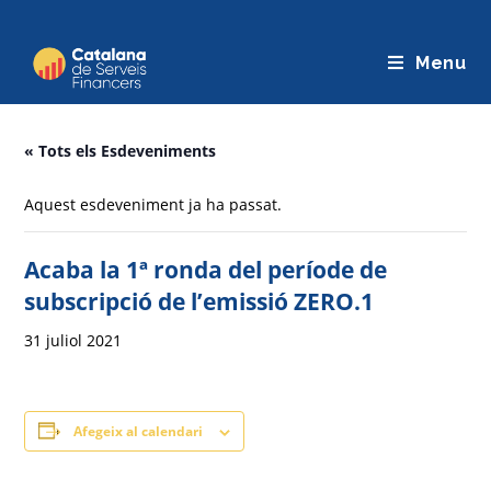
Saltar
al
Menu
contingut
« Tots els Esdeveniments
Aquest esdeveniment ja ha passat.
Acaba la 1ª ronda del període de
subscripció de l’emissió ZERO.1
31 juliol 2021
Afegeix al calendari