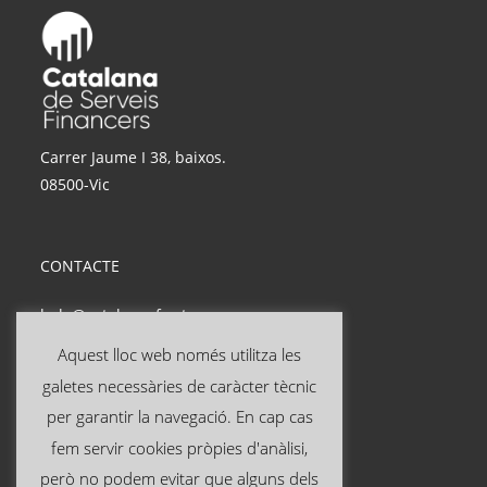
Carrer Jaume I 38, baixos.
08500-Vic
CONTACTE
hola@catalanasf.cat
Tel: 621 290 826
Aquest lloc web només utilitza les
galetes necessàries de caràcter tècnic
INFORMACIÓ ÚTIL
per garantir la navegació. En cap cas
fem servir cookies pròpies d'anàlisi,
Avís legal
però no podem evitar que alguns dels
Política de privacitat