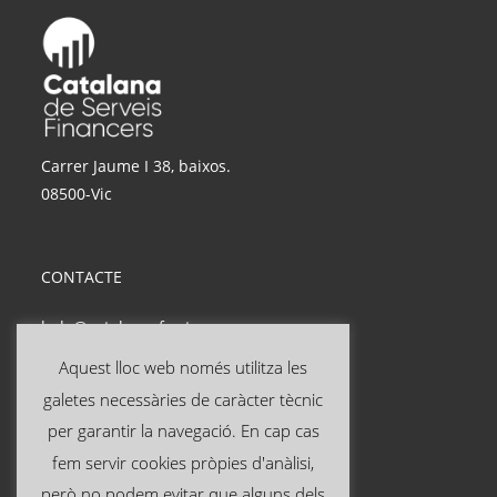
Carrer Jaume I 38, baixos.
08500-Vic
CONTACTE
hola@catalanasf.cat
Tel: 621 290 826
Aquest lloc web només utilitza les
galetes necessàries de caràcter tècnic
INFORMACIÓ ÚTIL
per garantir la navegació. En cap cas
fem servir cookies pròpies d'anàlisi,
Avís legal
però no podem evitar que alguns dels